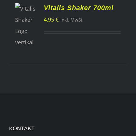
Vitalis Shaker 700ml
USFÜHRUNG
4,95
€
inkl. MwSt.
ÄHLEN
/
TAILS
KONTAKT