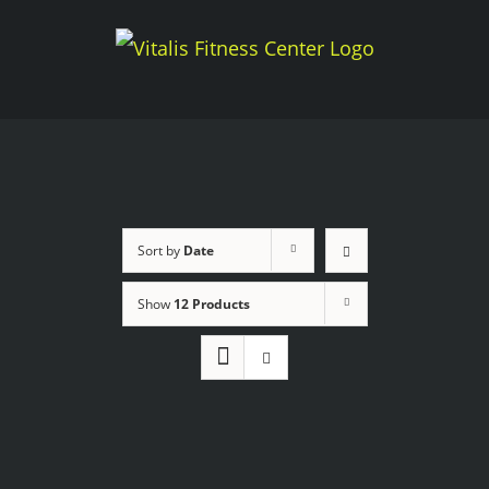
Skip
to
content
Sort by
Date
Show
12 Products