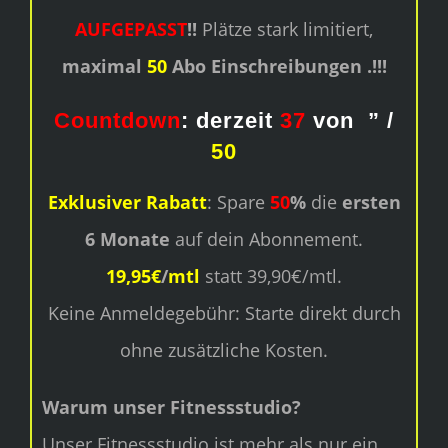
AUFGEPASST
!!
Plätze stark limitiert,
maximal
50
Abo Einschreibungen .!!!
Countdown
: derzeit
37
von
” /
50
Exklusiver Rabatt
: Spare
50
%
die
ersten
6 Monate
auf dein Abonnement.
19,95€
/
mtl
statt 39,90€/mtl.
Keine Anmeldegebühr: Starte direkt durch
ohne zusätzliche Kosten.
Warum unser Fitnessstudio?
Unser Fitnessstudio ist mehr als nur ein