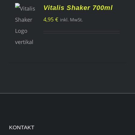
Vitalis Shaker 700ml
USFÜHRUNG
4,95
€
inkl. MwSt.
ÄHLEN
/
TAILS
KONTAKT